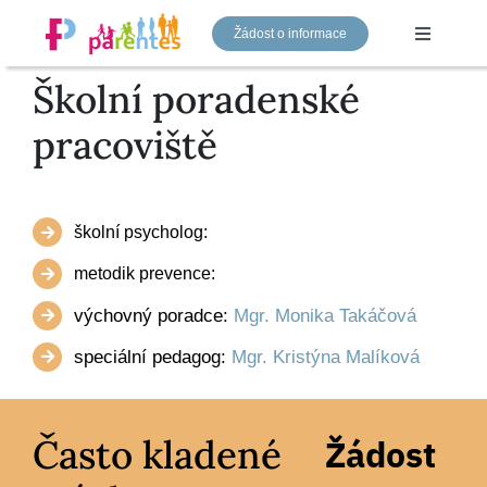
Přeskočit
Žádost o informace
na
Toggle
Navigati
obsah
Školní poradenské
Mateřská škola
pracoviště
Základní škola
školní psycholog:
Gymnázium
metodik prevence:
výchovný poradce:
Mgr. Monika Takáčová
Náš tým
speciální pedagog:
Mgr. Kristýna Malíková
Aktuality
Často kladené
Žádost
Kontakty