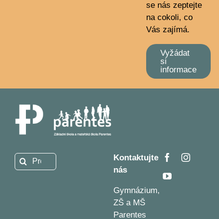
se nás zeptejte
na cokoli, co
Vás zajímá.
Vyžádat
si
informace
Kontaktujte
Hledat:
nás
Gymnázium,
ZŠ a MŠ
Parentes