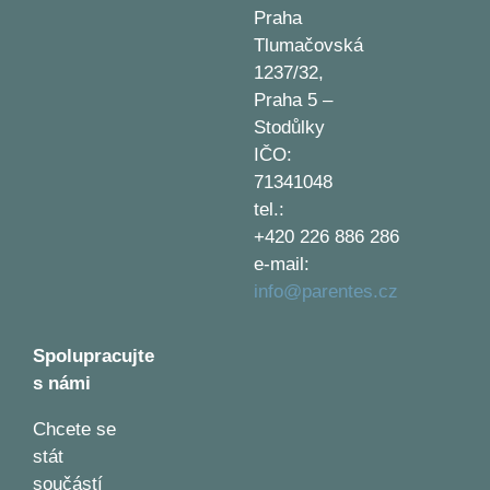
Praha
Tlumačovská
1237/32,
Praha 5 –
Stodůlky
IČO:
71341048
tel.:
+420 226 886 286
e-mail:
info@parentes.cz
Spolupracujte
s námi
Chcete se
stát
součástí