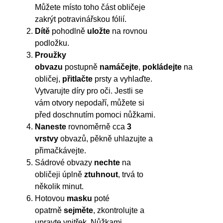
Můžete místo toho část obličeje
zakrýt potravinářskou fólií.
Dítě
pohodlně
uložte
na rovnou
podložku.
Proužky
obvazu
postupně
namáčejte
,
pokládejte
na
obličej,
přitlačte
prsty a vyhlaďte.
Vytvarujte díry pro oči. Jestli se
vám otvory nepodaří, můžete si
před doschnutím pomoci nůžkami.
Naneste
rovnoměrně cca
3
vrstvy
obvazů, pěkně uhlazujte a
přimačkávejte.
Sádrové obvazy
nechte
na
obličeji úplně
ztuhnout
, trvá to
několik minut.
Hotovou
masku
poté
opatrně
sejměte
, zkontrolujte a
upravte vnitřek. Nůžkami