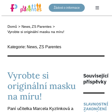
Přeskočit
Žádost o informace
na
Toggle
Navigati
obsah
Domů
News
ZS Parentes
Mateřská škola
Vyrobte si originální masku na míru!
Základní škola
Kategorie:
News
,
ZS Parentes
Gymnázium
Vyrobte si
Související
Náš tým
příspěvky
originální masku
na míru!
Aktuality
SLAVNOSTNÍ
Paní učitelka Marcela Kyzlinková a
ZAKONČENÍ
Kontakty