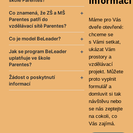
informací
škole Parentes?
Co znamená, že ZŠ a MŠ
Parentes patří do
Máme pro Vás
vzdělávací sítě Parentes?
dveře otevřené:
chceme se
Co je model BeLeader?
s Vámi setkat,
ukázat Vám
Jak se program BeLeader
prostory a
uplatňuje ve škole
Parentes?
vzdělávací
projekt. Můžete
Žádost o poskytnutí
proto vyplnit
informací
formulář a
domluvit si tak
návštěvu nebo
se nás zeptejte
na cokoli, co
Vás zajímá.