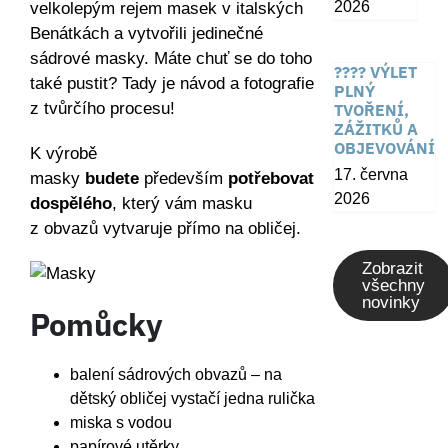
2026
velkolepým rejem masek v italských
Benátkách a vytvořili jedinečné
sádrové masky. Máte chuť se do toho
???? VÝLET
také pustit? Tady je návod a fotografie
PLNÝ
z tvůrčího procesu!
TVOŘENÍ,
ZÁŽITKŮ A
OBJEVOVÁNÍ
K výrobě
17. června
masky
budete
především
potřebovat
2026
dospělého
, který vám masku
z obvazů vytvaruje přímo na obličej.
Zobrazit
všechny
novinky
Pomůcky
balení sádrových obvazů – na
dětský obličej vystačí jedna rulička
miska s vodou
papírové utěrky