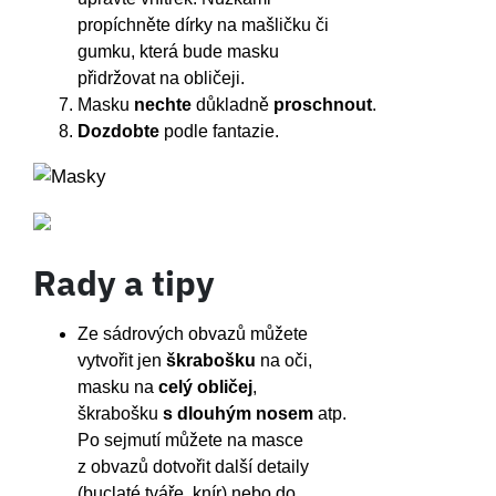
propíchněte dírky na mašličku či
gumku, která bude masku
přidržovat na obličeji.
Masku
nechte
důkladně
proschnout
.
Dozdobte
podle fantazie.
Rady a tipy
Ze sádrových obvazů můžete
vytvořit jen
škrabošku
na oči,
masku na
celý obličej
,
škrabošku
s dlouhým nosem
atp.
Po sejmutí můžete na masce
z obvazů dotvořit další detaily
(buclaté tváře, knír) nebo do