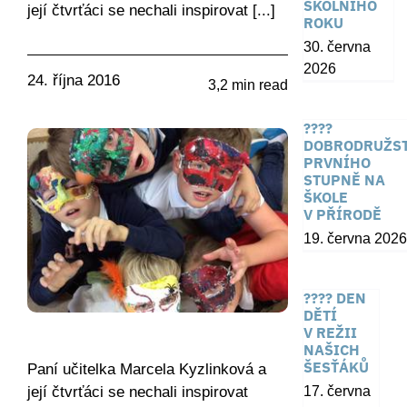
ŠKOLNÍHO
její čtvrťáci se nechali inspirovat [...]
ROKU
30. června
2026
24. října 2016
3,2 min read
????
DOBRODRUŽST
PRVNÍHO
STUPNĚ NA
ŠKOLE
V PŘÍRODĚ
19. června 2026
???? DEN
DĚTÍ
V REŽII
NAŠICH
ŠESŤÁKŮ
Paní učitelka Marcela Kyzlinková a
její čtvrťáci se nechali inspirovat
17. června