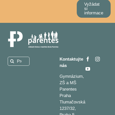
Vyžádat
si
informace
Kontaktujte
Hledat:
nás
Gymnázium,
ZŠ a MŠ
Parentes
Praha
Tlumačovská
1237/32,
Praha 5 –