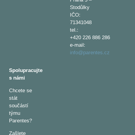
Stodůlky
IČO:
71341048
tel.:
+420 226 886 286
e-mail:
info@parentes.cz
Spolupracujte
s námi
Chcete se
stát
součástí
týmu
Parentes?
Zašlete