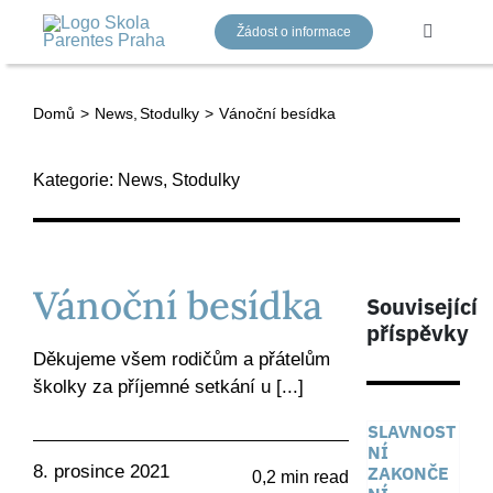
Přeskočit
Žádost o informace
na
Toggle
Navigati
obsah
Domů
News
Stodulky
Vánoční besídka
Mateřská 
Kategorie:
News
,
Stodulky
Základní 
Gymnázi
Vánoční besídka
Související
příspěvky
Náš tým
Děkujeme všem rodičům a přátelům
školky za příjemné setkání u [...]
Aktuality
SLAVNOST
NÍ
8. prosince 2021
ZAKONČE
0,2 min read
Kontakty