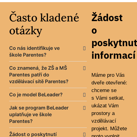
Často kladené
Žádost
otázky
o
poskytnut
Co nás identifikuje ve
informací
škole Parentes?
Co znamená, že ZŠ a MŠ
Parentes patří do
Máme pro Vás
vzdělávací sítě Parentes?
dveře otevřené:
chceme se
Co je model BeLeader?
s Vámi setkat,
ukázat Vám
Jak se program BeLeader
prostory a
uplatňuje ve škole
Parentes?
vzdělávací
projekt. Můžete
Žádost o poskytnutí
proto vyplnit