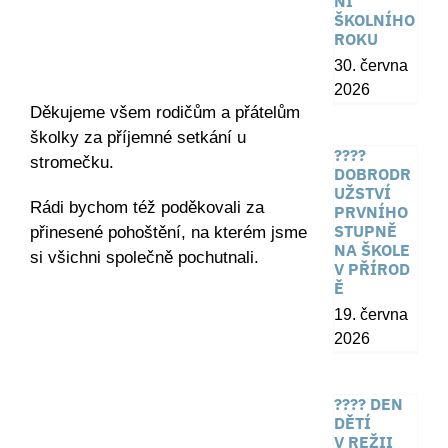
NÍ
ŠKOLNÍHO
ROKU
30. června
2026
Děkujeme všem rodičům a přátelům
školky za příjemné setkání u
????
stromečku.
DOBRODR
UŽSTVÍ
Rádi bychom též poděkovali za
PRVNÍHO
STUPNĚ
přinesené pohoštění, na kterém jsme
NA ŠKOLE
si všichni společně pochutnali.
V PŘÍROD
Ě
19. června
2026
???? DEN
DĚTÍ
V REŽII