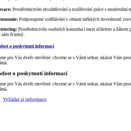
ovace:
Prostřednictvím zkvalitňování a rozšiřování práce s moderními 
tonomie:
Podporujeme vzdělávání v oblasti měkkých dovedností: rozvo
ntoring:
Prostřednictvím osobních konzultací mezi učitelem a žákem p
t sám šťastný.
dost o poskytnutí informací
me pro Vás dveře otevřené: chceme se s Vámi setkat, ukázat Vám prostor
jímá.
dost o poskytnutí informací
me pro Vás dveře otevřené: chceme se s Vámi setkat, ukázat Vám prostor
jímá.
Vyžádat si informace