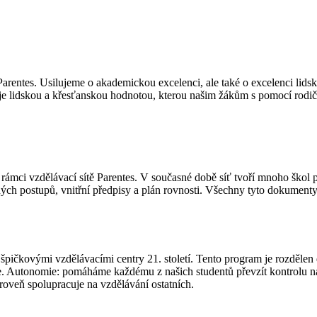
 Parentes. Usilujeme o akademickou excelenci, ale také o excelenci lids
e lidskou a křesťanskou hodnotou, kterou našim žákům s pomocí rodič
 rámci vzdělávací sítě Parentes. V současné době síť tvoří mnoho škol p
 postupů, vnitřní předpisy a plán rovnosti. Všechny tyto dokumenty v
pičkovými vzdělávacími centry 21. století. Tento program je rozdělen d
me. Autonomie: pomáháme každému z našich studentů převzít kontrolu na
roveň spolupracuje na vzdělávání ostatních.