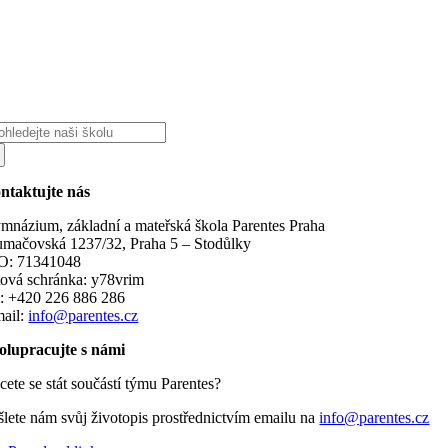
edat:
ntaktujte nás
mnázium, základní a mateřská škola Parentes Praha
umačovská 1237/32, Praha 5 – Stodůlky
O: 71341048
tová schránka: y78vrim
l.: +420 226 886 286
mail:
info@parentes.cz
olupracujte s námi
cete se stát součástí týmu Parentes?
šlete nám svůj životopis prostřednictvím emailu na
info@parentes.cz