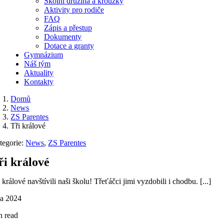
Školní družina a kroužky
Aktivity pro rodiče
FAQ
Zápis a přestup
Dokumenty
Dotace a granty
Gymnázium
Náš tým
Aktuality
Kontakty
Domů
News
ZS Parentes
Tři králové
tegorie:
News
,
ZS Parentes
ři králové
 králové navštívili naši školu! Třeťáčci jimi vyzdobili i chodbu. [...]
na 2024
n read