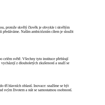
kou, protože skvělý člověk je obvykle i skvělým
ů předáváme. Naším ambiciózním cílem je sloužit
o celém světě. Všechny tyto instituce přebírají
ycházejí z dlouholetých zkušeností a snaží se
o tří hlavních oblastí. Inovace: snažíme se být
d svým životem a stát se samostatnou osobností.