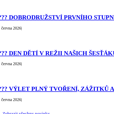
??? DOBRODRUŽSTVÍ PRVNÍHO STUPN
. června 2026
|
??? DEN DĚTÍ V REŽII NAŠICH ŠESŤÁ
. června 2026
|
??? VÝLET PLNÝ TVOŘENÍ, ZÁŽITKŮ 
. června 2026
|
Zobrazit všechny novinky