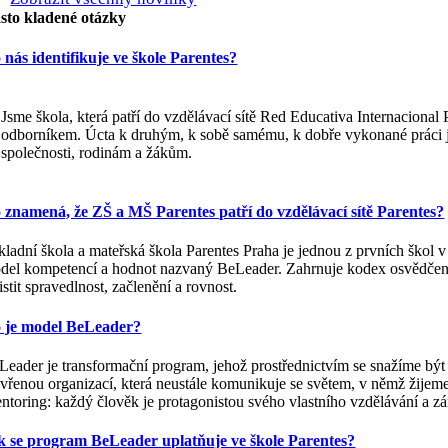
sto kladené otázky
 nás identifikuje ve škole Parentes?
Jsme škola, která patří do vzdělávací sítě Red Educativa Internacional
odborníkem. Úcta k druhým, k sobě samému, k dobře vykonané práci j
společnosti, rodinám a žákům.
 znamená, že ZŠ a MŠ Parentes patří do vzdělávací sítě Parentes?
kladní škola a mateřská škola Parentes Praha je jednou z prvních škol v
del kompetencí a hodnot nazvaný BeLeader. Zahrnuje kodex osvědčených
istit spravedlnost, začlenění a rovnost.
 je model BeLeader?
Leader je transformační program, jehož prostřednictvím se snažíme být š
evřenou organizací, která neustále komunikuje se světem, v němž žije
ntoring: každý člověk je protagonistou svého vlastního vzdělávání a zá
k se program BeLeader uplatňuje ve škole Parentes?