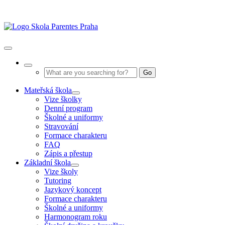
Přeskočit
na
obsah
Toggle
Navigation
Go
Mateřská škola
Vize školky
Denní program
Školné a uniformy
Stravování
Formace charakteru
FAQ
Zápis a přestup
Základní škola
Vize školy
Tutoring
Jazykový koncept
Formace charakteru
Školné a uniformy
Harmonogram roku