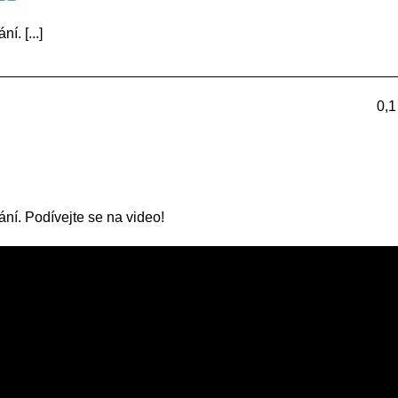
í. [...]
0,1
řání. Podívejte se na video!