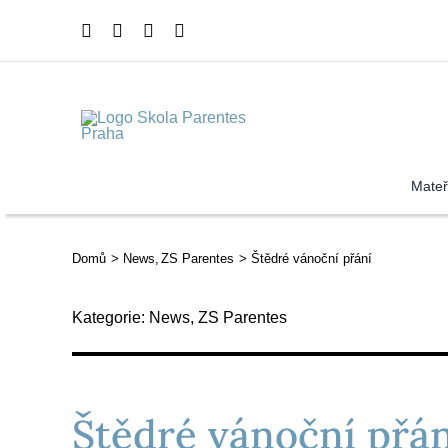
Přeskočit
na
obsah
Mateř
Domů
News
ZS Parentes
Štědré vánoční přání
Kategorie:
News
,
ZS Parentes
Štědré vánoční přán