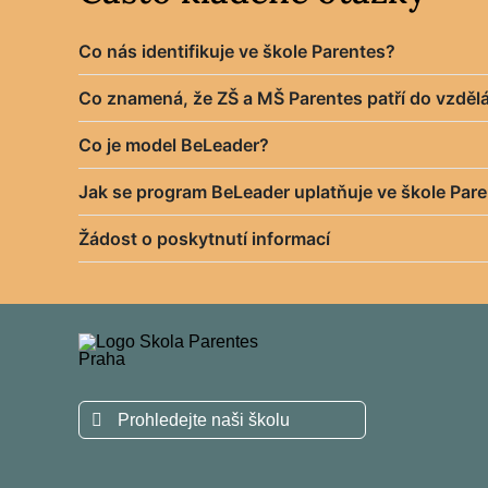
Co nás identifikuje ve škole Parentes?
Co znamená, že ZŠ a MŠ Parentes patří do vzdělá
Co je model BeLeader?
Jak se program BeLeader uplatňuje ve škole Par
Žádost o poskytnutí informací
Hledat: