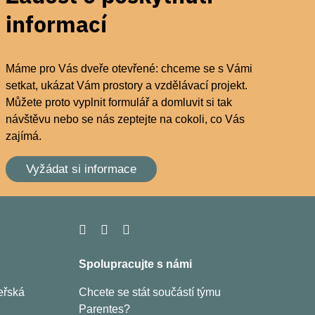
informací
Máme pro Vás dveře otevřené: chceme se s Vámi
setkat, ukázat Vám prostory a vzdělávací projekt.
Můžete proto vyplnit formulář a domluvit si tak
návštěvu nebo se nás zeptejte na cokoli, co Vás
zajímá.
Vyžádat si informace
Spolupracujte s námi
eřská
Chcete se stát součástí týmu
Parentes?