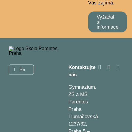
Vás zajímá.
Vyžádat
si
informace
Kontaktujte
Hledat:
nás
Gymnázium,
ZŠ a MŠ
Parentes
Praha
Tlumačovská
1237/32,
Praha 5 –