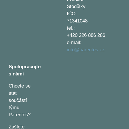
Stodůlky
IČO:
71341048
tel.:
+420 226 886 286
e-mail:
info@parentes.cz
Spolupracujte
s námi
Chcete se
stát
součástí
týmu
Parentes?
Zašlete