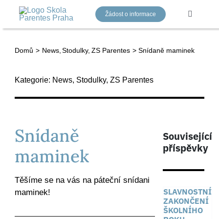
Přeskočit
Žádost o informace
na
Toggle
Navigati
obsah
Domů
News
Stodulky
ZS Parentes
Snídaně maminek
Mateřská škola
Kategorie:
News
,
Stodulky
,
ZS Parentes
Základní škola
Gymnázium
Snídaně
Související
příspěvky
maminek
Náš tým
Těšíme se na vás na páteční snídani
Aktuality
SLAVNOSTNÍ
maminek!
ZAKONČENÍ
ŠKOLNÍHO
Kontakty