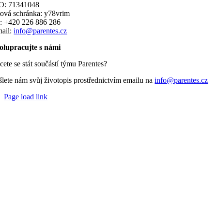
O: 71341048
tová schránka: y78vrim
l.: +420 226 886 286
mail:
info@parentes.cz
olupracujte s námi
cete se stát součástí týmu Parentes?
šlete nám svůj životopis prostřednictvím emailu na
info@parentes.cz
Page load link