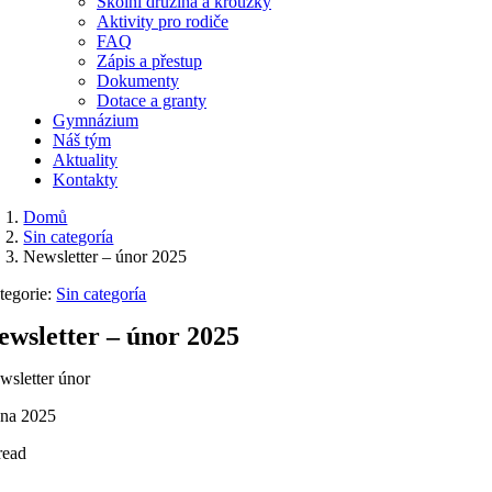
Školní družina a kroužky
Aktivity pro rodiče
FAQ
Zápis a přestup
Dokumenty
Dotace a granty
Gymnázium
Náš tým
Aktuality
Kontakty
Domů
Sin categoría
Newsletter – únor 2025
tegorie:
Sin categoría
ewsletter – únor 2025
wsletter únor
zna 2025
read