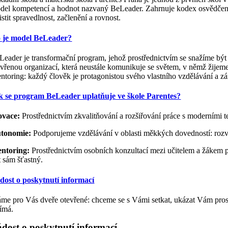
del kompetencí a hodnot nazvaný BeLeader. Zahrnuje kodex osvědčených
istit spravedlnost, začlenění a rovnost.
 je model BeLeader?
Leader je transformační program, jehož prostřednictvím se snažíme být š
evřenou organizací, která neustále komunikuje se světem, v němž žije
ntoring: každý člověk je protagonistou svého vlastního vzdělávání a zá
k se program BeLeader uplatňuje ve škole Parentes?
ovace:
Prostřednictvím zkvalitňování a rozšiřování práce s moderními 
tonomie:
Podporujeme vzdělávání v oblasti měkkých dovedností: rozvo
ntoring:
Prostřednictvím osobních konzultací mezi učitelem a žákem p
t sám šťastný.
dost o poskytnutí informací
me pro Vás dveře otevřené: chceme se s Vámi setkat, ukázat Vám prostor
jímá.
dost o poskytnutí informací