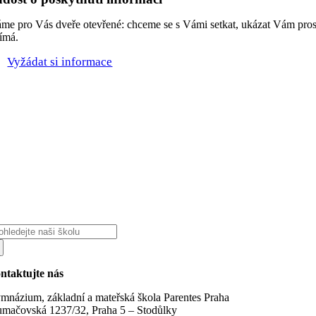
me pro Vás dveře otevřené: chceme se s Vámi setkat, ukázat Vám prostor
jímá.
Vyžádat si informace
edat:
ntaktujte nás
mnázium, základní a mateřská škola Parentes Praha
umačovská 1237/32, Praha 5 – Stodůlky