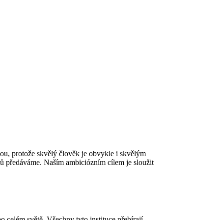
kou, protože skvělý člověk je obvykle i skvělým
ů předáváme. Naším ambiciózním cílem je sloužit
o celém světě. Všechny tyto instituce přebírají