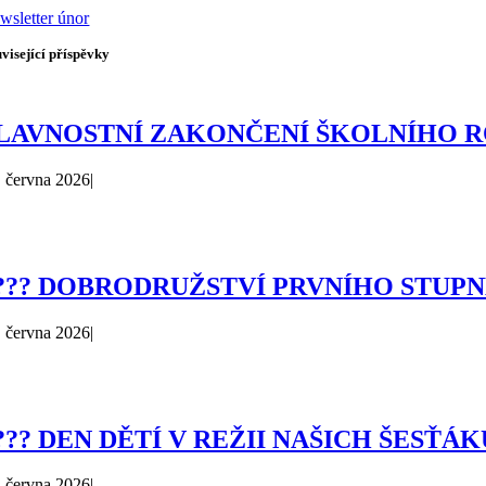
wsletter únor
visející příspěvky
LAVNOSTNÍ ZAKONČENÍ ŠKOLNÍHO 
. června 2026
|
??? DOBRODRUŽSTVÍ PRVNÍHO STUPN
. června 2026
|
??? DEN DĚTÍ V REŽII NAŠICH ŠESŤÁ
. června 2026
|