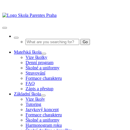
Přeskočit
na
obsah
Toggle
Navigation
Go
Mateřská škola
Vize školky
Denní program
Školné a uniformy
Stravování
Formace charakteru
FAQ
Zápis a přestup
Základní škola
Vize školy
Tutoring
Jazykový koncept
Formace charakteru
Školné a uniformy
Harmonogram roku