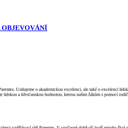
A OBJEVOVÁNÍ
 Parentes. Usilujeme o akademickou excelenci, ale také o excelenci lids
e lidskou a křesťanskou hodnotou, kterou našim žákům s pomocí rodič
 rámci vzdělávací sítě Parentes. V současné době síť tvoří mnoho škol p