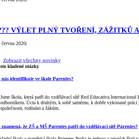
??? VÝLET PLNÝ TVOŘENÍ, ZÁŽITKŮ 
. června 2026
|
Zobrazit všechny novinky
sto kladené otázky
 nás identifikuje ve škole Parentes?
Jsme škola, která patří do vzdělávací sítě Red Educativa Internacional
odborníkem. Úcta k druhým, k sobě samému, k dobře vykonané práci j
společnosti, rodinám a žákům.
 znamená, že ZŠ a MŠ Parentes patří do vzdělávací sítě Parentes?
kladní škola a mateřská škola Parentes Praha je jednou z prvních škol v