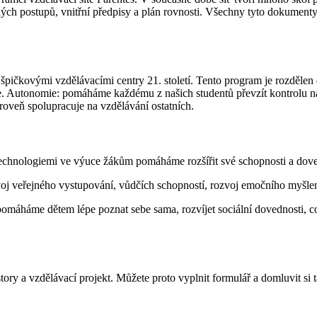
 postupů, vnitřní předpisy a plán rovnosti. Všechny tyto dokumenty v
pičkovými vzdělávacími centry 21. století. Tento program je rozdělen d
me. Autonomie: pomáháme každému z našich studentů převzít kontrolu na
roveň spolupracuje na vzdělávání ostatních.
technologiemi ve výuce žákům pomáháme rozšířit své schopnosti a dove
j veřejného vystupování, vůdčích schopností, rozvoj emočního myšlení
omáháme dětem lépe poznat sebe sama, rozvíjet sociální dovednosti, co
y a vzdělávací projekt. Můžete proto vyplnit formulář a domluvit si t