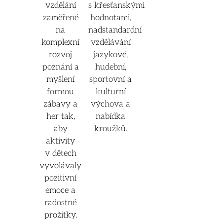
vzdělání
s křesťanskými
zaměřené
hodnotami,
na
nadstandardní
komplexní
vzdělávání
rozvoj
jazykové,
poznání a
hudební,
myšlení
sportovní a
formou
kulturní
zábavy a
výchova a
her tak,
nabídka
aby
kroužků.
aktivity
v dětech
vyvolávaly
pozitivní
emoce a
radostné
prožitky.