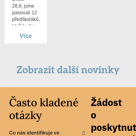
28.6. jsme
pasovali 12
předškoláků,
kteří budou
pokračovat
Více
ve
vzdělávání
[…]
Zobrazit další novinky
Často kladené
Žádost
otázky
o
poskytnut
Co nás identifikuje ve