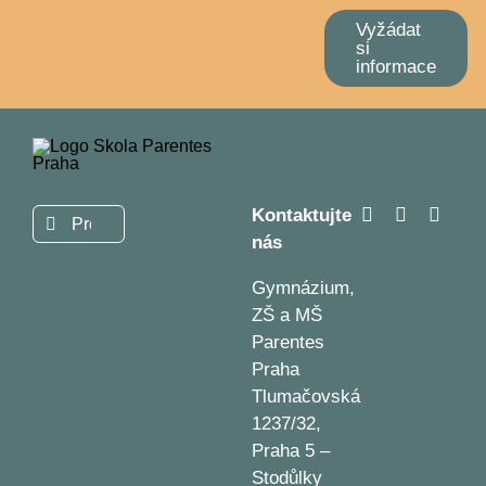
Vyžádat
si
informace
Kontaktujte
Hledat:
nás
Gymnázium,
ZŠ a MŠ
Parentes
Praha
Tlumačovská
1237/32,
Praha 5 –
Stodůlky