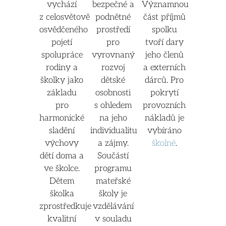
vychází
bezpečné a
Významnou
z celosvětově
podnětné
část příjmů
osvědčeného
prostředí
spolku
pojetí
pro
tvoří dary
spolupráce
vyrovnaný
jeho členů
rodiny a
rozvoj
a externích
školky jako
dětské
dárců. Pro
základu
osobnosti
pokrytí
pro
s ohledem
provozních
harmonické
na jeho
nákladů je
sladění
individualitu
vybíráno
výchovy
a zájmy.
školné
.
dětí doma a
Součástí
ve školce.
programu
Dětem
mateřské
školka
školy je
zprostředkuje
vzdělávání
kvalitní
v souladu