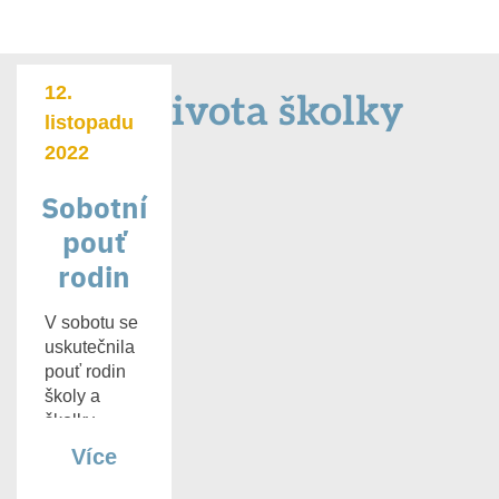
12.
Ze života školky
listopadu
2022
Sobotní
pouť
rodin
V sobotu se
uskutečnila
pouť rodin
školy a
školky
Parentes:
Více
[…]