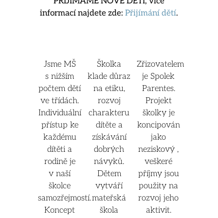
PŘIJÍMÁME NOVÉ DĚTI, více
informací najdete zde:
Přijímání dětí
.
Jsme MŠ
Školka
Zřizovatelem
s nižším
klade důraz
je Spolek
počtem dětí
na etiku,
Parentes.
ve třídách.
rozvoj
Projekt
Individuální
charakteru
školky je
přístup ke
dítěte a
koncipován
každému
získávání
jako
dítěti a
dobrých
neziskový ,
rodině je
návyků.
veškeré
v naší
Dětem
příjmy jsou
školce
vytváří
použity na
samozřejmostí.
mateřská
rozvoj jeho
Koncept
škola
aktivit.